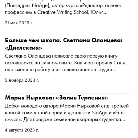
(Поляндрия NoAge), автор курса «Редактор: основы
профессии» в Creative Writing School, Юлия
Петропавловская рассказала «Снобу» о том, зачем
21 мая 2025 г.
книге нужен редактор, а также о бережной работе с
творческими людьми и сохранении профессии
Больше чем школа. Светлана Олонцева:
«Дислексия»
Светлана Олонцева написала свою первую книгу,
основываясь на личном опыте. Как и ее героиня Саня,
она сменила работу и из телевизионной студии
отправилась в провинциальную школу. Саня преподает
5 ноября 2023 г.
русский язык и литературу в селе Дудиново, и по
возрасту она ближе к своим ученикам, чем к коллегам.
Она каждый день мечтает уволиться, но каждый день
Мария Ныркова: «​​Залив Терпения»
снова едет в школу. Книга выходит в середине ноября в
Дебют молодого автора Марии Нырковой стал третьей
рамках совместной серии миллениальной прозы
книгой совместной серии издательств NoAge и «Есть
издательств «Есть смысл» и NoAge. «Сноб» публикует
смысл». Для продажи семейной квартиры студентка
отрывок
филфака Маша отправляется на Сахалин и погружается
4 августа 2023 г.
в прошлое. Смелый и откровенный текст о семейной