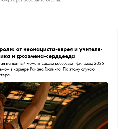
 роли: от неонациста-еврея и учителя-
лика и джазмена-сердцееда
т самым кассовым фильмом 2026
ктера