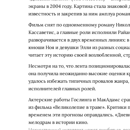
экраны в 2004 году. Картина стала знаковой
известность и закрепив за ним амплуа роман
Фильм снят по одноименному роману Никол
Кассаветис, а главные роли исполнили Райа
разворачивается в двух временных линиях: в
юноши Ноя и девушки Элли из разных социал
читает эту историю своей возлюбленной, с
Несмотря на то, что лента позиционировала
она получила неожиданно высокие оценки к
удалось избежать типичных провалов жанра,
исполнителей главных ролей.
Актерские работы Гослинга и МакАдамс сра
из фильма «Великолепие в траве». Критики 
временем эти прогнозы оправдались. «Днев
мелодрам в истории кино.
Искусственный интеллект может ошибаться, поэ