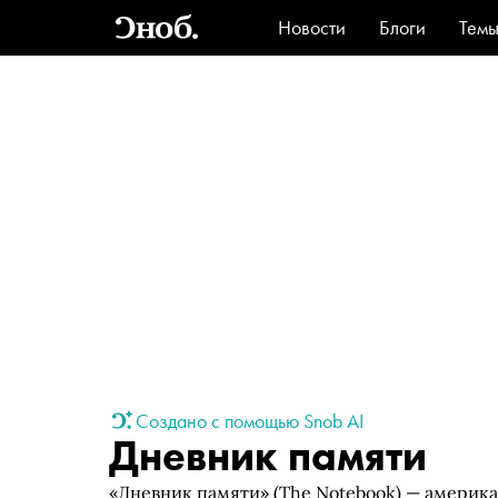
Новости
Блоги
Тем
Стиль
Ви
Создано с помощью Snob AI
Дневник памяти
«Дневник памяти» (The Notebook) — америк