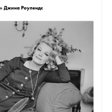
и» Джина Роулендс