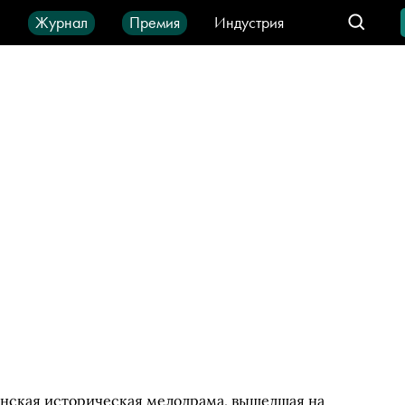
ы
Журнал
Премия
Индустрия
део
Город
IT-продукты
анская историческая мелодрама, вышедшая на