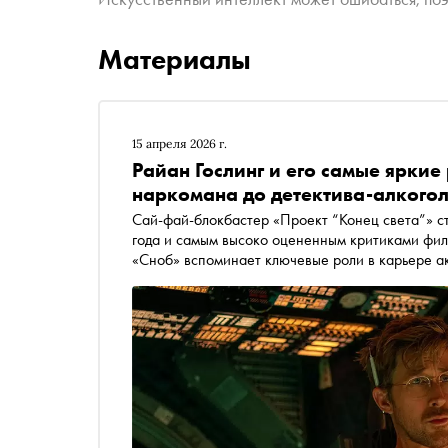
Материалы
15 апреля 2026 г.
Райан Гослинг и его самые яркие
наркомана до детектива-алкого
Сай-фай-блокбастер «Проект “Конец света”» стал на данный момен
года и самым высоко оцененным критиками фильмом в карьере Райана Гослинга. По этому случаю
«Сноб» вспоминает ключевые роли в карьере а