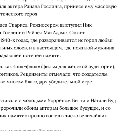
 для актера Райана Гослинга, принеся ему массовую
тического героя.
аса Спаркса. Режиссером выступил Ник
н Гослинг и Рэйчел МакАдамс. Сюжет
 1940-х годах, где разворачивается история любви
ьных слоев, и в настоящем, где пожилой мужчина
традающей потерей памяти.
сь как «чик-флик» (фильм для женской аудитории),
ритиков. Рецензенты отмечали, что создателям
 во многом благодаря убедительной игре
внивали с молодыми Уорреном Битти и Натали Вуд
пророчили обоим актерам большое будущее, и со
ник памяти» прочно вошел в число величайших
тому перепроверяйте ответы.