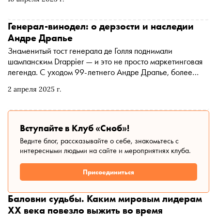
Лаврентьеву. Режиссером картины выступает Иван
Вдовин («Земля виноделов», «Голоса Арктики»)
Генерал-винодел: о дерзости и наследии
Андре Драпье
Знаменитый тост генерала де Голля поднимали
шампанским Drappier — и это не просто маркетинговая
легенда. С уходом 99-летнего Андре Драпье, более
полувека стоявшего у руля одноименного Шампанского
2 апреля 2025 г.
дома, винодельческий мир, кажется, вновь ощутил
горечь утраты, сравнимую с той, что переживала
Франция после смерти создателя Пятой республики. В
своей колонке для «Сноба» генеральный директор
Вступайте в Клуб «Сноб»!
франко-российской торгово-промышленной палаты (CCI
Ведите блог, рассказывайте о себе, знакомьтесь с
FRANCE RUSSIE), основатель «Винного атласа России» и
интересными людьми на сайте и мероприятиях клуба.
фотохудожник Павел Шинский рассказывает
удивительную историю переплетения судеб великого
Присоединиться
политика и не менее великого винодела — историю
дерзости, новаторства наперекор традициям (от ставки
Баловни судьбы. Каким мировым лидерам
на Пино Нуар до бутылок-«мельхиседеков») и наследия,
ХХ века повезло выжить во время
которое продолжает жить