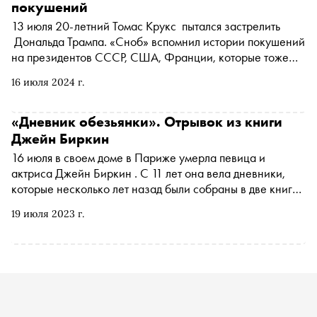
покушений
13 июля 20-летний Томас Крукс пытался застрелить
Дональда Трампа. «Сноб» вспомнил истории покушений
на президентов СССР, США, Франции, которые тоже
остались живы по счастливой случайности
16 июля 2024 г.
«Дневник обезьянки». Отрывок из книги
Джейн Биркин
16 июля в своем доме в Париже умерла певица и
актриса Джейн Биркин . С 11 лет она вела дневники,
которые несколько лет назад были собраны в две книги:
«Дневник обезьянки» и Post-Scriptum. На русском языке
19 июля 2023 г.
они вышли в издательстве «Синдбад». «Сноб» публикует
отрывок из «Дневника» — записи сделаны в 1963 году,
когда будущей иконе стиля было 17 лет