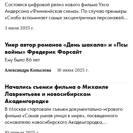
Состоялся цифровой релиз нового фильма Уэса
Андерсона «Финикийская схема». По случаю премьеры
«Сноб» вспоминает самых эксцентричных персонажей
из вселенной режиссера-перфекциониста
3 июля 2025 г.
Умер автор романов «День шакала» и «Псы
войны» Фредерик Форсайт
Ему было 86 лет
Александра Копылова
10 июня 2025 г.
Начались съемки фильма о Михаиле
Лаврентьеве и новосибирском
Академгородке
В Москве стартовали съемки документально-игрового
фильма «Самая умная улица в мире», посвященного
основателю новосибирского Академгородка,
выдающемуся советскому ученому Михаилу
10 апреля 2025 г.