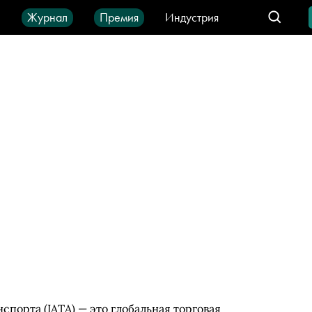
ы
Журнал
Премия
Индустрия
део
Город
IT-продукты
порта (IATA) — это глобальная торговая