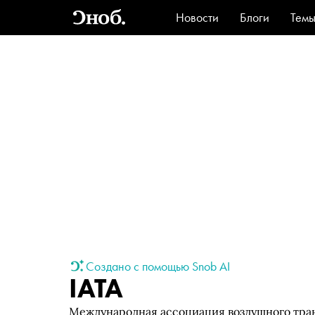
Новости
Блоги
Тем
Стиль
Ви
Создано с помощью Snob AI
IATA
Международная ассоциация воздушного транс