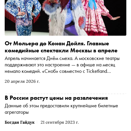
генеральный директор МТС Live
От Мольера до Конан Дойля. Главные
комедийные спектакли Москвы в апреле
Апрель начинается Днём смеха. А московские театры
поддерживают это настроение — в афише на месяц
немало комедий. «Сноб» совместно с Ticketland
рассказывает, на какие спектакли сходить в апреле,
20 апреля 2026 г.
чтобы посмеяться от души
В России растут цены на развлечения
Данные об этом предоставили крупнейшие билетные
агрегаторы
Богдан Гайдук
21 сентября 2023 г.