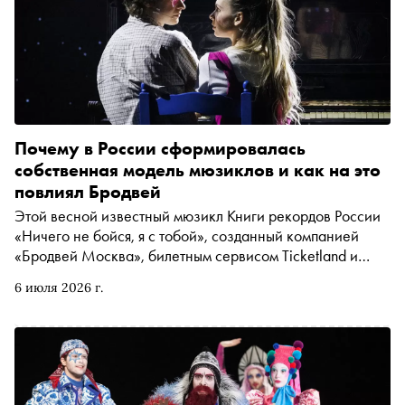
Почему в России сформировалась
собственная модель мюзиклов и как на это
повлиял Бродвей
Этой весной известный мюзикл Книги рекордов России
«Ничего не бойся, я с тобой», созданный компанией
«Бродвей Москва», билетным сервисом Ticketland и
«Яндекс Афишей», вернулся на сцену с показами до
6 июля 2026 г.
конца лета. Это не просто возвращение успешного
проекта, а показатель того, что у крупных музыкальных
постановок в России может формироваться повторный
спрос после завершения первого прокатного цикла. Что
это значит для будущего рынка мюзиклов и какая модель
сформировалась в России, рассказал Дмитрий Зорихин,