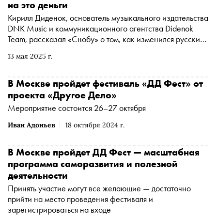
на это деньги
Кирилл Диденок, основатель музыкального издательства
DNK Music и коммуникационного агентства Didenok
Team, рассказал «Снобу» о том, как изменился русский
музыкальный бизнес за последние годы и как теперь
13 мая 2025 г.
артисты идут к популярности в перенасыщенной среде
В Москве пройдет фестиваль «ДД Фест» от
проекта «Другое Дело»
Мероприятие состоится 26–27 октября
Иван Адоньев
18 октября 2024 г.
В Москве пройдет ДД Фест — масштабная
программа саморазвития и полезной
деятельности
Принять участие могут все желающие — достаточно
прийти на место проведения фестиваля и
зарегистрироваться на входе