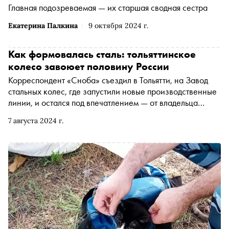
Главная подозреваемая — их старшая сводная сестра
Екатерина Палкина
9 октября 2024 г.
Как формовалась сталь: тольяттинское
колесо завоюет половину России
Корреспондент «Сноба» съездил в Тольятти, на Завод
стальных колес, где запустили новые производственные
линии, и остался под впечатлением — от владельца
завода, от новых роботизированных прессов и от Фонда
7 августа 2024 г.
развития промышленности, который финансирует этот
праздник под 1% годовых