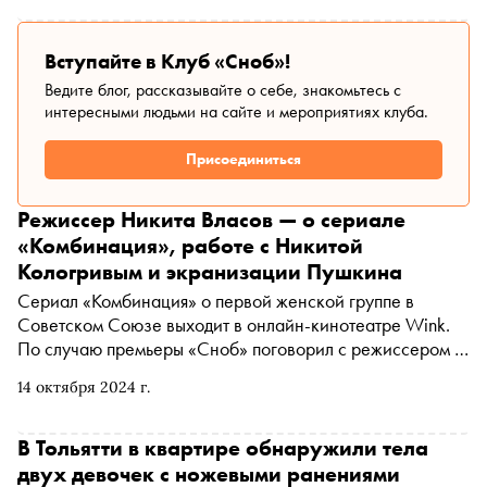
Вступайте в Клуб «Сноб»!
Ведите блог, рассказывайте о себе, знакомьтесь с
интересными людьми на сайте и мероприятиях клуба.
Присоединиться
Режиссер Никита Власов — о сериале
«Комбинация», работе с Никитой
Кологривым и экранизации Пушкина
Сериал «Комбинация» о первой женской группе в
Советском Союзе выходит в онлайн-кинотеатре Wink.
По случаю премьеры «Сноб» поговорил с режиссером и
сценаристом Никитой Власовым о мистике, Никите
14 октября 2024 г.
Кологривом, двух кусочках колбаски и Бетховене,
которым навеяны некоторые песни группы
В Тольятти в квартире обнаружили тела
двух девочек с ножевыми ранениями