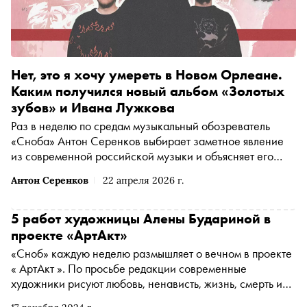
Нет, это я хочу умереть в Новом Орлеане.
Каким получился новый альбом «Золотых
зубов» и Ивана Лужкова
Раз в неделю по средам музыкальный обозреватель
«Сноба» Антон Серенков выбирает заметное явление
из современной российской музыки и объясняет его
нам. Сегодня слушаем совместный альбом «Золотых
Антон Серенков
22 апреля 2026 г.
Зубов» и Ивана Лужкова — заторможенную комедию
«Нет, это я хочу умереть в Новом Орлеане» в стиле
слоукор
5 работ художницы Алены Будариной в
проекте «АртАкт»
«Сноб» каждую неделю размышляет о вечном в проекте
« АртАкт ». По просьбе редакции современные
художники рисуют любовь, ненависть, жизнь, смерть и
мечту