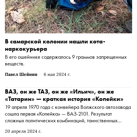
В самарской колонии нашли кота-
наркокурьера
В его ошейнике содержалось 9 граммов запрещенных
веществ.
Павел Шейнин
6 мая 2024 г.
ВАЗ, он же ТАЗ, он же «Ильич», он же
«Татарин» — краткая история «Копейки»
19 апреля 1970 года с конвейера Волжского автозавода
сошла первая «Копейка» — ВАЗ-2101. Результат
сложных политических комбинаций, таинственных
смертей и борьбы инженерных школ — этот автомобиль
20 апреля 2024 г.
изменил жизнь советского человека и, по мнению