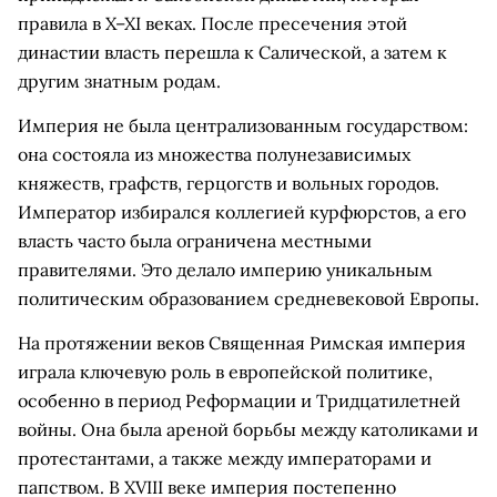
правила в X–XI веках. После пресечения этой
династии власть перешла к Салической, а затем к
другим знатным родам.
Империя не была централизованным государством:
она состояла из множества полунезависимых
княжеств, графств, герцогств и вольных городов.
Император избирался коллегией курфюрстов, а его
власть часто была ограничена местными
правителями. Это делало империю уникальным
политическим образованием средневековой Европы.
На протяжении веков Священная Римская империя
играла ключевую роль в европейской политике,
особенно в период Реформации и Тридцатилетней
войны. Она была ареной борьбы между католиками и
протестантами, а также между императорами и
папством. В XVIII веке империя постепенно