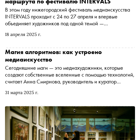
маршрута по фестивалю INTERVALS
В этом году нижегородский фестиваль медиаискусства
INTERVALS проходит с 24 по 27 апреля и впервые
объединяет художников под одной темой —
«Траектории». Работы 25 художников из десяти стран
18 апреля 2025 г.
временно разместятся в разных уголках Нижнего
Новгорода. Зрители смогут на практике понять замысел
заявленной темы, путешествуя по городу в поисках арт-
Магия алгоритмов: как устроено
объектов, в перерывах останавливаясь на лекторий и
медиаискусство
дегустацию спешл-меню в местных заведениях. Три
Сегодняшние маги — это медиахудожники, которые
траектории, открывающие Нижний Новгород заново в
создают собственные вселенные с помощью технологий,
этот уикенд, — в гиде «Сноба» по фестивалю INTERVALS
считает Анна Смирнова, руководитель и куратор
галереи медиаискусства Generative Gallery.
31 марта 2025 г.
Специально для «Сноба» она написала колонку о магии
алгоритмов и том, как устроено современное
медиаискусство