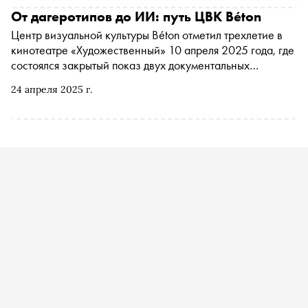
вуза ИГУМО и колледжа дизайна и фотографии МКИК.
От дагеротипов до ИИ: путь ЦВК Béton
«Сноб» рассказывает, что будет в программе
Центр визуальной культуры Béton отметил трехлетие в
кинотеатре «Художественный» 10 апреля 2025 года, где
состоялся закрытый показ двух документальных
фильмов: «Враг номер три» — о непревзойденном
24 апреля 2025 г.
мастере политических фотомонтажей Александре
Житомирском, и «Черкашины. Перформанс
перестройки», рассказывающий о перформативном
творчестве известных художников Валеры и Наташи
Черкашиных. «Сноб» поговорил об итогах и планах с
основателем Центра визуальной культуры Béton в
Москве Ольгой Мичи