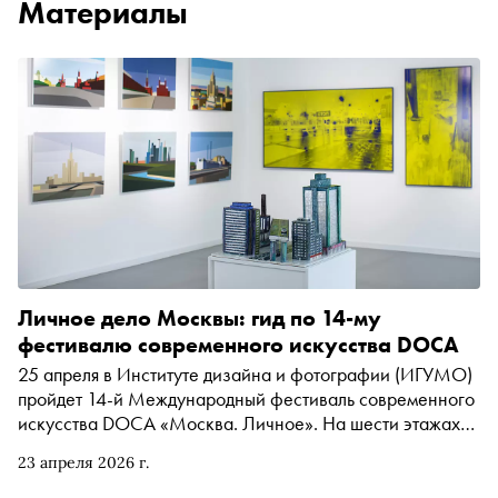
Материалы
Личное дело Москвы: гид по 14-му
фестивалю современного искусства DOCA
25 апреля в Институте дизайна и фотографии (ИГУМО)
пройдет 14-й Международный фестиваль современного
искусства DOCA «Москва. Личное». На шести этажах
художники и фотографы представят свой взгляд на
23 апреля 2026 г.
город. Наравне с именитыми авторами свои работы
покажут молодые художники — студенты творческого