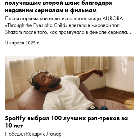
получившие второй шанс благодаря
недавним сериалам и фильмам
Песня норвежской инди-исполнительницы AURORA
«Through the Eyes of a Child» влетела в мировой топ
Shazam после того, как прозвучала в финале сериала
«Переходный возраст». По этому поводу «Сноб» решил
11 апреля 2025 г.
вспомнить другие недавние примеры того, как песня из
прошлого — далекого или не очень — снова стала
популярной благодаря попаданию в саундтрек к сериалу
или фильму
Spotify выбрал 100 лучших рэп-треков за
10 лет
Победил Кендрик Ламар