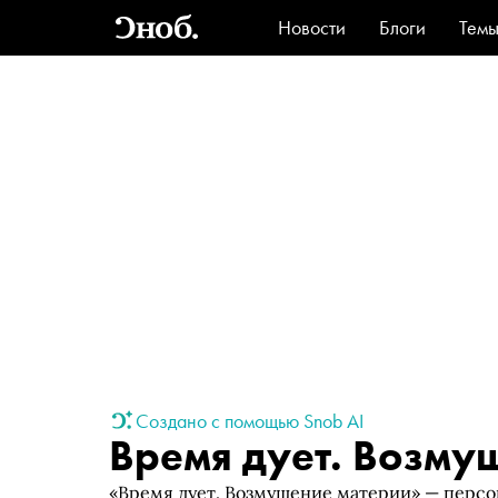
Новости
Блоги
Тем
Стиль
Ви
Создано с помощью Snob AI
Время дует. Возму
«Время дует. Возмущение материи» — персо