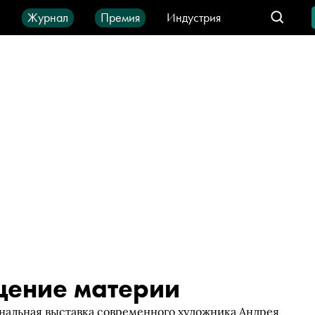
ы
Журнал
Премия
Индустрия
део
Город
IT-продукты
щение материи
нальная выставка современного художника Андрея