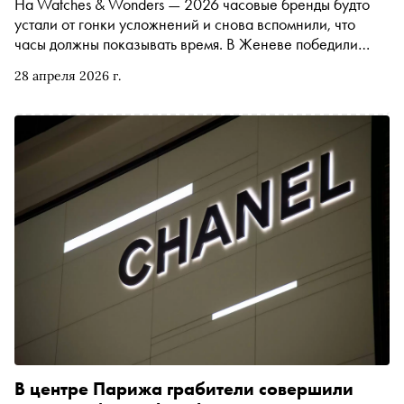
На Watches & Wonders — 2026 часовые бренды будто
устали от гонки усложнений и снова вспомнили, что
часы должны показывать время. В Женеве победили
чистые трехстрелочники, универсальные размеры,
28 апреля 2026 г.
архивные формы и циферблаты из камней, которым
позавидовал бы геологический музей. Но простота в
часовом мире редко бывает простой: даже возвращение
к лаконичности здесь оборачивается новыми
калибрами, перезапуском легенд и механизмами на
сотни деталей
В центре Парижа грабители совершили