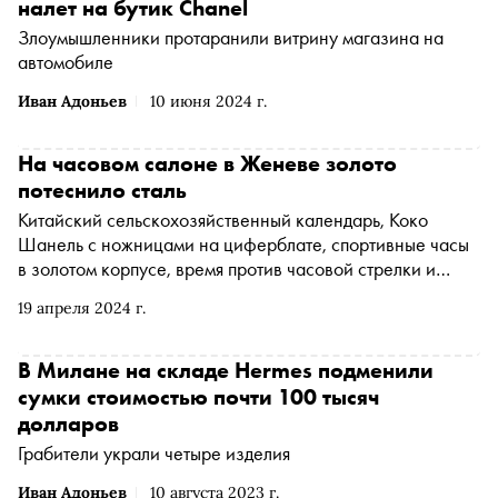
налет на бутик Chanel
Злоумышленники протаранили витрину магазина на
автомобиле
Иван Адоньев
10 июня 2024 г.
На часовом салоне в Женеве золото
потеснило сталь
Китайский сельскохозяйственный календарь, Коко
Шанель с ножницами на циферблате, спортивные часы
в золотом корпусе, время против часовой стрелки и
хронометр, который нужно не забыть скорректировать в
19 апреля 2024 г.
3499 году, — чем удивили мануфактуры на часовом
салоне Watches & Wonders
В Милане на складе Hermes подменили
сумки стоимостью почти 100 тысяч
долларов
Грабители украли четыре изделия
Иван Адоньев
10 августа 2023 г.