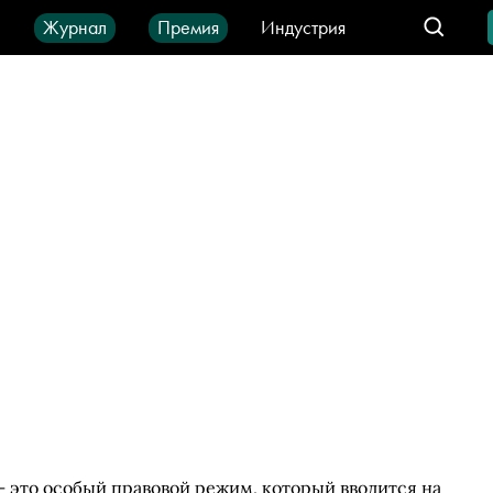
ы
Журнал
Премия
Индустрия
део
Город
IT-продукты
 это особый правовой режим, который вводится на