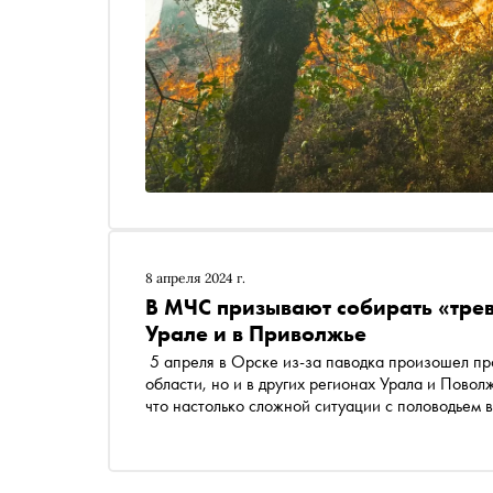
8 апреля 2024 г.
В МЧС призывают собирать «тре
Урале и в Приволжье
5 апреля в Орске из-за паводка произошел прорыв дамбы . Режим ЧС ввели не только в Оренбургской
области, но и в других регионах Урала и Поволжья.
что настолько сложной ситуации с половодьем в
уровнем воды и что прогнозируют спасатели —