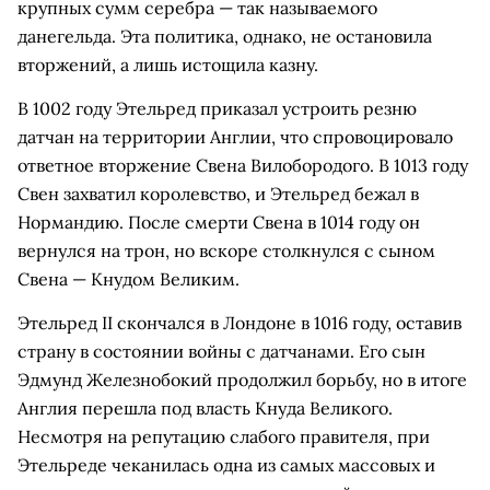
крупных сумм серебра — так называемого
данегельда. Эта политика, однако, не остановила
вторжений, а лишь истощила казну.
В 1002 году Этельред приказал устроить резню
датчан на территории Англии, что спровоцировало
ответное вторжение Свена Вилобородого. В 1013 году
Свен захватил королевство, и Этельред бежал в
Нормандию. После смерти Свена в 1014 году он
вернулся на трон, но вскоре столкнулся с сыном
Свена — Кнудом Великим.
Этельред II скончался в Лондоне в 1016 году, оставив
страну в состоянии войны с датчанами. Его сын
Эдмунд Железнобокий продолжил борьбу, но в итоге
Англия перешла под власть Кнуда Великого.
Несмотря на репутацию слабого правителя, при
Этельреде чеканилась одна из самых массовых и