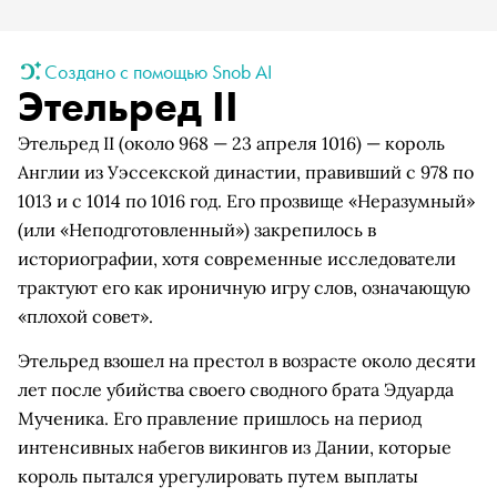
Создано с помощью Snob AI
Этельред II
Этельред II (около 968 — 23 апреля 1016) — король
Англии из Уэссекской династии, правивший с 978 по
1013 и с 1014 по 1016 год. Его прозвище «Неразумный»
(или «Неподготовленный») закрепилось в
историографии, хотя современные исследователи
трактуют его как ироничную игру слов, означающую
«плохой совет».
Этельред взошел на престол в возрасте около десяти
лет после убийства своего сводного брата Эдуарда
Мученика. Его правление пришлось на период
интенсивных набегов викингов из Дании, которые
король пытался урегулировать путем выплаты