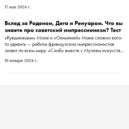
17 мая 2024 г.
Вслед за Роденом, Дега и Ренуаром. Что вы
знаете про советский импрессионизм? Тест
«Кувшинками» Моне и «Олимпией» Мане сложно кого-
то удивить — работы французских импрессионистов
знают по всем миру. «Сноб» вместе с Музеем искусства
Санкт-Петербурга XX–XXI веков подготовил тест по
19 января 2024 г.
выставке «Свет и воздух. Традиции импрессионизма в
советской живописи» — пройдите его и проверьте,
знакомы ли вы с творчеством советских художников,
которые работали в манере импрессионизма