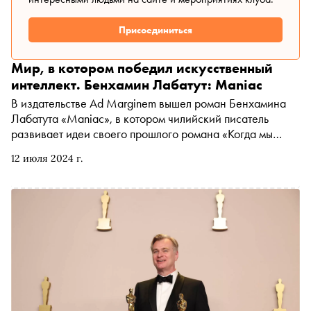
Присоединиться
Мир, в котором победил искусственный
интеллект. Бенхамин Лабатут: Maniac
В издательстве Ad Marginem вышел роман Бенхамина
Лабатута «Maniac», в котором чилийский писатель
развивает идеи своего прошлого романа «Когда мы
перестали понимать мир» — бестселлера о мрачных
12 июля 2024 г.
аспектах достижений науки. Он вновь обращается к
симбиозу нон-фикшена и художественной прозы. В
новой книге Лабатут представляет мир, в котором ИИ
победил человечество. Электронная и аудиоверсии
книги доступны эксклюзивно в «Букмейте», книжном
сервисе «Яндекс Плюса». «Сноб» публикует отрывок из
главы «Рука бога», где автор переигрывает знаменитый
матч в го между Ли Седолем и программой AlphaGo