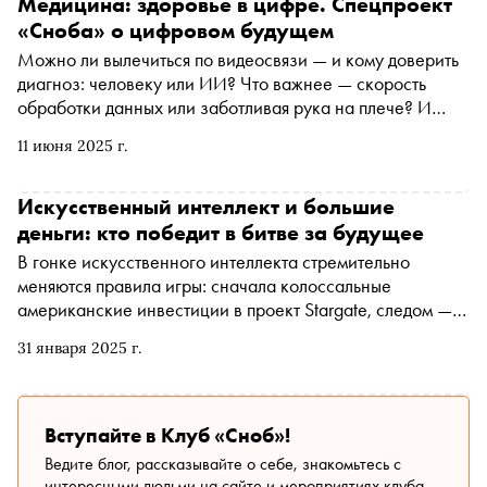
Медицина: здоровье в цифре. Спецпроект
«Сноба» о цифровом будущем
Можно ли вылечиться по видеосвязи — и кому доверить
диагноз: человеку или ИИ? Что важнее — скорость
обработки данных или заботливая рука на плече? И
правда ли, что медкарта сегодня знает о нас больше, чем
11 июня 2025 г.
мы сами? Очередной материал спецпроекта «Сноба» о
цифровом будущем. В этот раз мы говорим о теле — и о
том, как медицина, вооруженная алгоритмами,
Искусственный интеллект и большие
гаджетами и большими данными, меняет саму идею
деньги: кто победит в битве за будущее
заботы. Здоровье становится процессом, цифра —
В гонке искусственного интеллекта стремительно
посредником, а пациент — участником новой системы,
меняются правила игры: сначала колоссальные
где диагноз может поставить бот, но услышать его
американские инвестиции в проект Stargate, следом —
должен все еще человек
неожиданный успех дешевой китайской модели
31 января 2025 г.
DeepSeek. Так каким будет будущее ИИ? Российский
ученый, профессор РАН, генеральный директор
Института AIRI Иван Оселедец рассказал «Снобу», как
ИИ перестраивает глобальную экономику и куда нас
Вступайте в Клуб «Сноб»!
ведет эра высоких вычислений
Ведите блог, рассказывайте о себе, знакомьтесь с
интересными людьми на сайте и мероприятиях клуба.