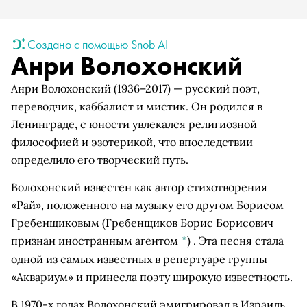
Создано с помощью Snob AI
Анри Волохонский
Анри Волохонский (1936–2017) — русский поэт,
переводчик, каббалист и мистик. Он родился в
Ленинграде, с юности увлекался религиозной
философией и эзотерикой, что впоследствии
определило его творческий путь.
Волохонский известен как автор стихотворения
«Рай», положенного на музыку его другом
Борисом
Гребенщиковым
(Гребенщиков Борис Борисович
признан иностранным агентом
*
)
. Эта песня стала
одной из самых известных в репертуаре группы
«Аквариум» и принесла поэту широкую известность.
В 1970-х годах Волохонский эмигрировал в Израиль,