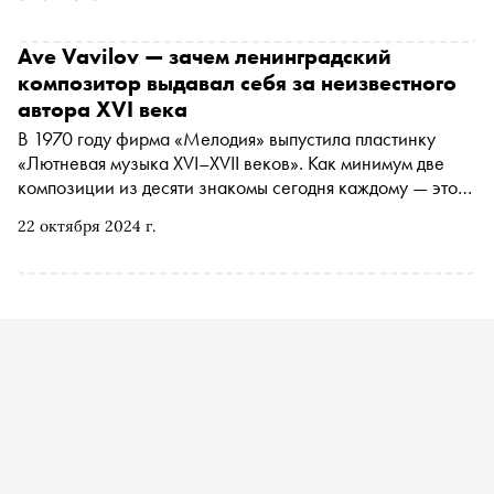
заняться и куда сходить на ближайшей неделе
Ave Vavilov — зачем ленинградский
композитор выдавал себя за неизвестного
автора XVI века
В 1970 году фирма «Мелодия» выпустила пластинку
«Лютневая музыка XVI–XVII веков». Как минимум две
композиции из десяти знакомы сегодня каждому — это
«Аве Мария» и «Канцона», в народе известная как
22 октября 2024 г.
«Город золотой». Спустя 30 с лишним лет после выхода
пластинки выяснилось, что ленинградский композитор и
гитарист Владимир Вавилов не просто исполнил
старинные пьесы — именно он был автором музыки.
«Сноб» публикует отрывок из книги Дениса Бояринова
и Ляли Кандауровой «Фирма. 100 пластинок
“Мелодии”» об одной из самых грандиозных
мистификаций в истории советской музыки