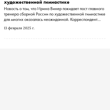
художественной гимнастике
Новость о том, что Ирина Винер покидает пост главного
тренера сборной России по художественной гимнастике
для многих оказалась неожиданной. Корреспондент
«Спорт-Экспресса» Сергей Лисин по просьбе «Сноба»
13 февраля 2025 г.
объясняет, как такое могло произойти