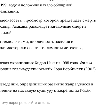
1991 году и положило начало обширной
анизаций.
идеокассеты, просмотр которой предвещает смерть
Кадзуя Асакава, расследует загадочные смерти
 силой.
 технологиями, цикличность насилия и
уки мастерски сочетает элементы детектива,
ская экранизация Хидэо Накаты 1998 года. Фильм
родив голливудский ремейк Гора Вербински (2002)
изведений, определивших развитие жанра ужасов в
лияние на массовую культуру и закрепил за Кодзи
тому перепроверяйте ответы.