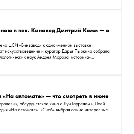
ною в век. Киновед Дмитрий Комм — о
од» к одноименной выставке ,
ат искусствоведения и куратор Дарья Пыркина собрала
илологических наук Андрея Мороза, историка-
падноевропейском Средневековье и раннем Новом
ческих наук, переводчика Сёрена Кьеркегора Алексея
а книг «Формулы страха. Введение в историю и теорию
ино». «Сноб» публикует его статью «Фильм ужасов:
бирается жанр хоррор
 «На автомате» — что смотреть в июне
оролевы», абсурдистское кино с Луи Гаррелем и Леей
медия «На автомате». «Сноб» выбрал самые интересные