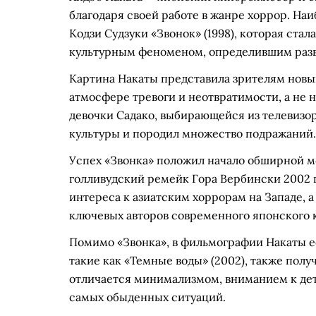
благодаря своей работе в жанре хоррор. На
Кодзи Судзуки «Звонок» (1998), которая ст
культурным феноменом, определившим разви
Картина Накаты представила зрителям новы
атмосфере тревоги и неотвратимости, а не 
девочки Садако, выбирающейся из телевизор
культуры и породил множество подражаний.
Успех «Звонка» положил начало обширной 
голливудский ремейк Гора Вербински 2002 г
интереса к азиатским хоррорам на Западе, а
ключевых авторов современного японского 
Помимо «Звонка», в фильмографии Накаты ес
такие как «Темные воды» (2002), также полу
отличается минимализмом, вниманием к дет
самых обыденных ситуаций.