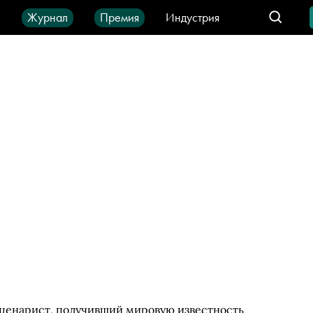
ы
Журнал
Премия
Индустрия
део
Город
IT-продукты
ценарист, получивший мировую известность