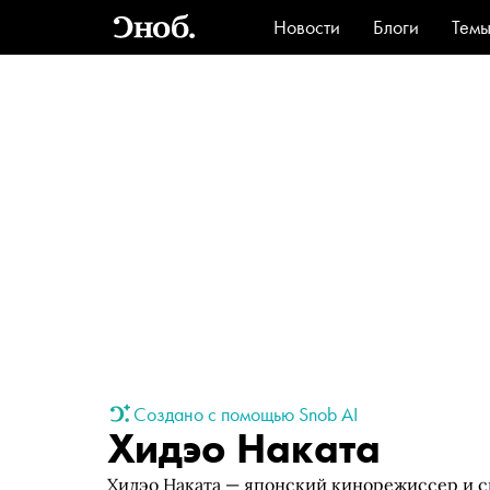
Новости
Блоги
Тем
Стиль
Ви
Создано с помощью Snob AI
Хидэо Наката
Хидэо Наката — японский кинорежиссер и с