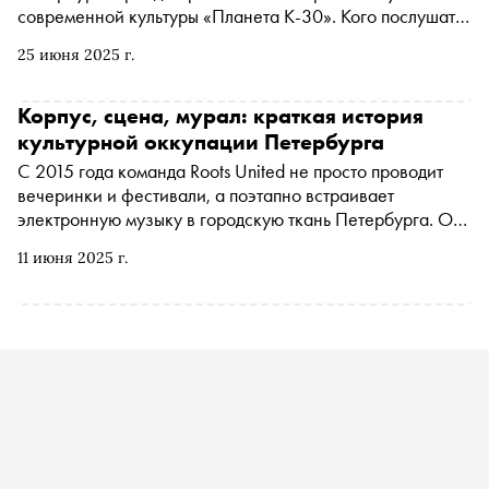
современной культуры «Планета К-30». Кого послушать
(и чем заняться) на каждой из них — в материале
25 июня 2025 г.
«Сноба»
Корпус, сцена, мурал: краткая история
культурной оккупации Петербурга
С 2015 года команда Roots United не просто проводит
вечеринки и фестивали, а поэтапно встраивает
электронную музыку в городскую ткань Петербурга. От
заводских корпусов до контейнерных дворов и бывших
11 июня 2025 г.
мануфактур — каждый этап становился точкой роста для
локальной сцены. 26-29 июня фестиваль « Планета К-30
» впервые пройдет на территории «Мануфактуры
10|12» на Синопской набережной, открывая очередную
главу в истории музыкального урбанизма