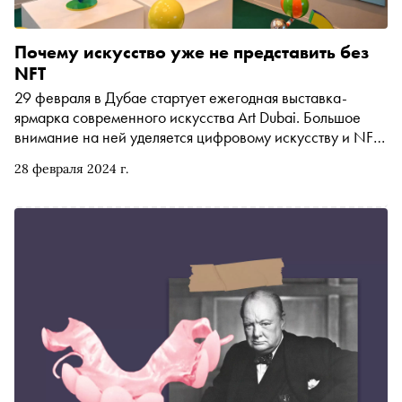
Почему искусство уже не представить без
NFT
29 февраля в Дубае стартует ежегодная выставка-
ярмарка современного искусства Art Dubai. Большое
внимание на ней уделяется цифровому искусству и NFT:
на ярмарке будет отдельная цифровая секция и пройдет
28 февраля 2024 г.
паблик-ток, посвященный месту NFT-арта в цифровом
будущем. О развитии NFT-арта «Снобу» рассказали
сооснователь консалтингового бюро Digital & Analogue
Partners и платформы цифрового искусства IOGINALITY
Екатерина Смирнова и куратор ​​платформы IOGINALITY
Анна Буали