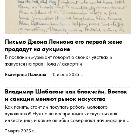
Письмо Джона Леннона его первой жене
продадут на аукционе
В послании музыкант говорит о своих чувствах и
жалуется на храп Пола Маккартни
Екатерина Палкина
11 июня 2025 г.
Владимир Шабасон: как блокчейн, Восток
и санкции меняют рынок искусства
Как понять, стоит ли покупать работы молодого
художника? Нужно ли воспринимать искусство как
инвестицию, и какие ошибки совершают начинающие
коллекционеры? Почему российский арт-рынок
7 марта 2025 г.
остается закрытым, но при этом продолжает