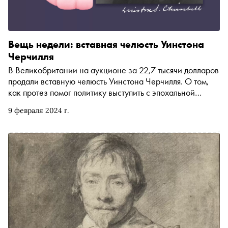
Вещь недели: вставная челюсть Уинстона
Черчилля
В Великобритании на аукционе за 22,7 тысячи долларов
продали вставную челюсть Уинстона Черчилля. О том,
как протез помог политику выступить с эпохальной
речью, необычной фобии Черчилля и его проблемах с
9 февраля 2024 г.
зубами — в материале «Сноба»