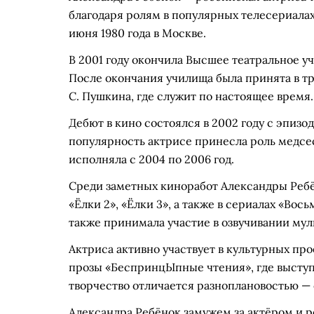
благодаря ролям в популярных телесериала
июня 1980 года в Москве.
В 2001 году окончила Высшее театральное уч
После окончания училища была принята в тр
С. Пушкина, где служит по настоящее время.
Дебют в кино состоялся в 2002 году с эпизо
популярность актрисе принесла роль медсе
исполняла с 2004 по 2006 год.
Среди заметных киноработ Александры Ребё
«Ёлки 2», «Ёлки 3», а также в сериалах «Вос
также принимала участие в озвучивании му
Актриса активно участвует в культурных про
прозы «БеспринцЫпные чтения», где выступ
творчество отличается разноплановостью —
Александра Ребёнок замужем за актёром и 