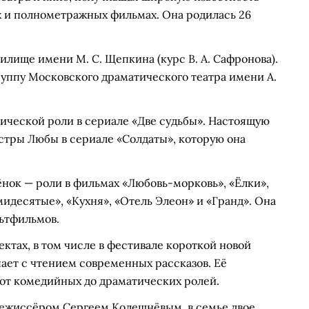
х и полнометражных фильмах. Она родилась 26
илище имени М. С. Щепкина (курс В. А. Сафронова).
уппу Московского драматического театра имени А.
дической роли в сериале «Две судьбы». Настоящую
стры Любы в сериале «Солдаты», которую она
нок — роли в фильмах «Любовь-морковь», «Ёлки»,
ьмидесятые», «Кухня», «Отель Элеон» и «Гранд». Она
льтфильмов.
ектах, в том числе в фестивале короткой новой
ает с чтением современных рассказов. Её
 от комедийных до драматических ролей.
режиссёром Сергеем Колешнёвым, в семье двое