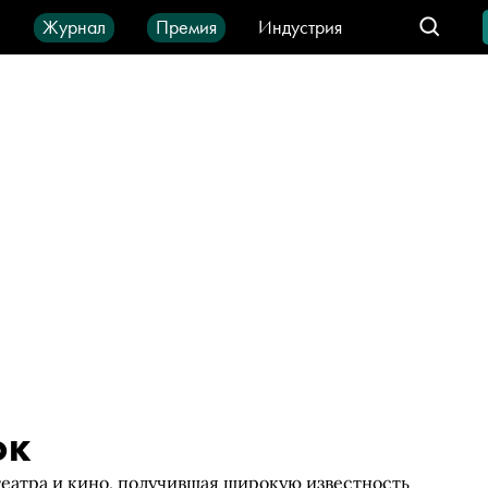
ы
Журнал
Премия
Индустрия
део
Город
IT-продукты
ок
театра и кино, получившая широкую известность