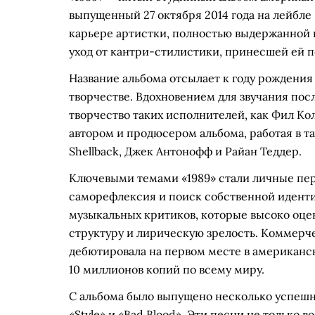
выпущенный 27 октября 2014 года на лейбле 
карьере артистки, полностью выдержанной 
уход от кантри-стилистики, принесшей ей п
Название альбома отсылает к году рождения 
творчестве. Вдохновением для звучания посл
творчество таких исполнителей, как Фил Ко
автором и продюсером альбома, работая в т
Shellback, Джек Антонофф и Райан Теддер.
Ключевыми темами «1989» стали личные пе
саморефлексия и поиск собственной идент
музыкальных критиков, которые высоко оце
структуру и лирическую зрелость. Коммер
дебютировала на первом месте в американск
10 миллионов копий по всему миру.
С альбома было выпущено несколько успешных
«Style» и «Bad Blood». Эти песни не только 