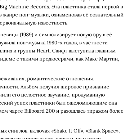
Big Machine Records. Эта пластинка стала первой в
в жанре поп-музыки, ознаменовав её сознательный
ервоначальную известность.
певицы (1989) и символизирует новую эру в её
ужила поп-музыка 1980-х годов, в частности
ллинз и группы Heart. Свифт выступила главным
андеме с такими продюсерами, как Макс Мартин,
реживания, романтические отношения,
ичности. Альбом получил широкое признание
нили его целостное звучание, продуманную
ческий успех пластинки был ошеломляющим: она
ом чарте Billboard 200 и разошлась тиражом более
 синглов, включая «Shake It Off», «Blank Space»,
возглавили мировые хит-парады, но и стали