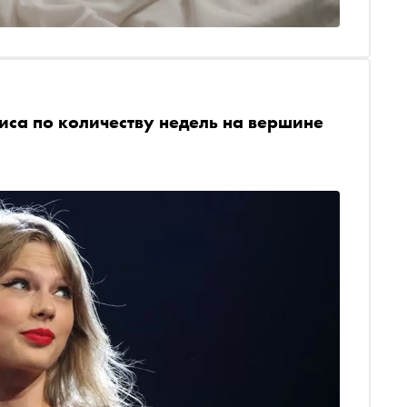
иса по количеству недель на вершине