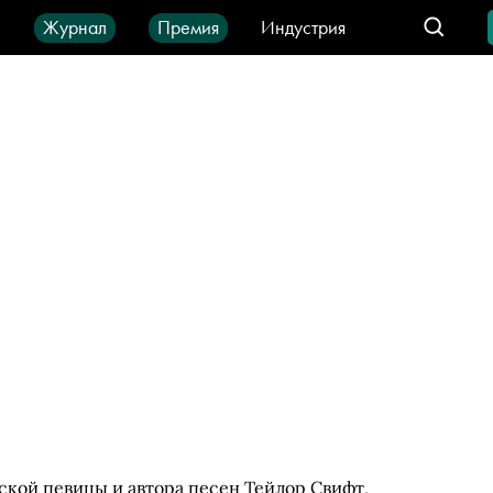
ы
Журнал
Премия
Индустрия
део
Город
IT-продукты
ской певицы и автора песен Тейлор Свифт,