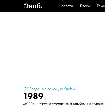
Новости
Блоги
Тем
Стиль
Ви
Создано с помощью Snob AI
1989
«1989» — пятый студийный альбом американ