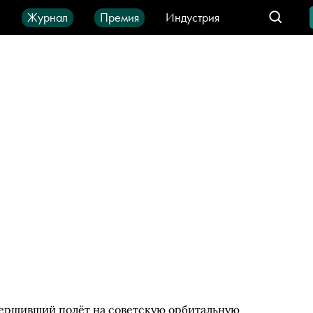
ы
Журнал
Премия
Индустрия
део
Город
IT-продукты
вершивший полёт на советскую орбитальную