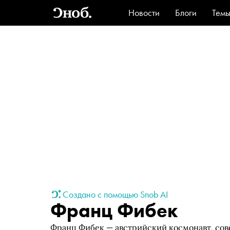
Новости
Блоги
Тем
Стиль
Ви
Создано с помощью Snob AI
Франц Фибек
Франц Фибек — австрийский космонавт, со