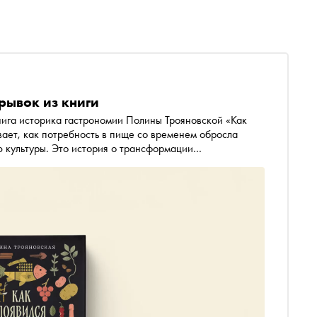
рывок из книги
нига историка гастрономии Полины Трояновской «Как
ает, как потребность в пище со временем обросла
ю культуры. Это история о трансформации
и дворцовых застолий до ресторанов и массового
ывок