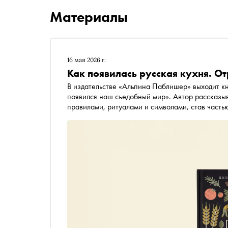
Материалы
16 мая 2026 г.
Как появилась русская кухня. От
В издательстве «Альпина Паблишер» выходит к
появился наш съедобный мир». Автор рассказыв
правилами, ритуалами и символами, став часть
гастрономических практик — от древних пиров 
производства продуктов. «Сноб» публикует отр