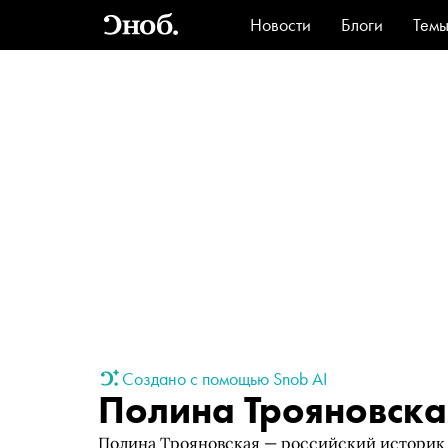
Новости
Блоги
Тем
Стиль
Ви
Создано с помощью Snob AI
Полина Трояновска
Полина Трояновская — российский историк