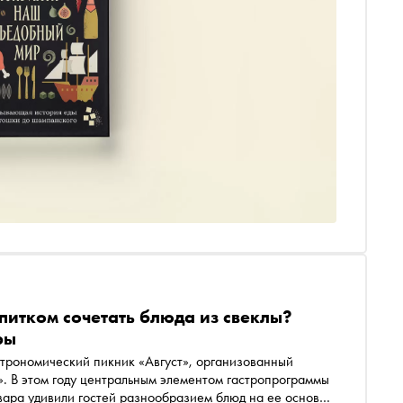
напитком сочетать блюда из свеклы?
ры
строномический пикник «Август», организованный
. В этом году центральным элементом гастропрограммы
вара удивили гостей разнообразием блюд на ее основе.