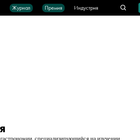
ы
Журнал
Премия
Индустрия
део
Город
IT-продукты
я
 гастрономии, специализирующийся на изучении