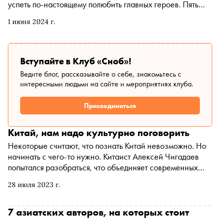
успеть по-настоящему полюбить главных героев. Пять
таких романов — в новой подборке «Сноба» и книжного
1 июня 2024 г.
сервиса « Литрес »
Вступайте в Клуб «Сноб»!
Ведите блог, рассказывайте о себе, знакомьтесь с
интересными людьми на сайте и мероприятиях клуба.
Присоединиться
Китай, нам надо культурно поговорить
Некоторые считают, что познать Китай невозможно. Но
начинать с чего-то нужно. Китаист Алексей Чигадаев
попытался разобраться, что объединяет современных
россиян и граждан КНР, и выяснил, на чем сегодня
28 июля 2023 г.
держится та самая «дружба навек»
7 азиатских авторов, на которых стоит