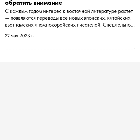
обратить внимание
С каждым годом интерес к восточной литературе растет
— появляются переводы все новых японских, китайских,
вьетнамских и южнокорейских писателей. Специально
для «Сноба» шеф-редактор группы компаний «ЛитРес»
27 мая 2023 г.
Екатерина Писарева рассказывает о семи азиатских
авторах, на которых стоит обратить внимание