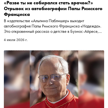
«Разве ты не собирался стать врачом?»
Отрывок из автобиографии Папы Римского
Франциска
В издательстве «Альпина Паблишер» выходит
автобиография Папы Римского Франциска «Надежда».
Это откровенный рассказ о детстве в Буэнос-Айресе,
поиске призвания, вере и руководстве Католической
4 июля 2026 г.
церковью. «Сноб» публикует отрывок