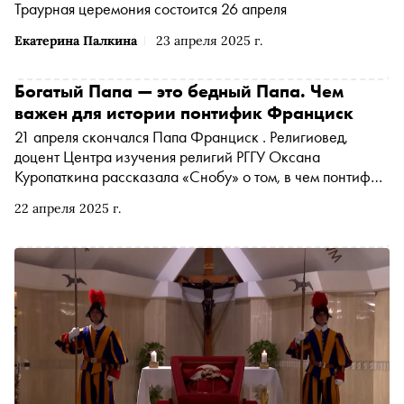
Траурная церемония состоится 26 апреля
Екатерина Палкина
23 апреля 2025 г.
Богатый Папа — это бедный Папа. Чем
важен для истории понтифик Франциск
21 апреля скончался Папа Франциск . Религиовед,
доцент Центра изучения религий РГГУ Оксана
Куропаткина рассказала «Снобу» о том, в чем понтифик
оказался первым в истории, какие реформы он провел в
22 апреля 2025 г.
католической Церкви, с помощью чего пытался наладить
отношения с православной, почему вызывал
возмущение у консерваторов правого толка, как
защищал жертв педофилии, зачем упрощал процедуру
разводов и по какому сценарию пройдет передача
папского сана