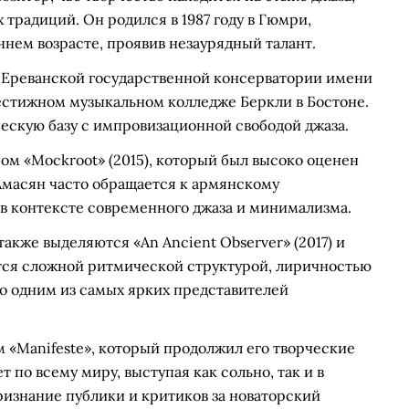
традиций. Он родился в 1987 году в Гюмри,
ннем возрасте, проявив незаурядный талант.
 Ереванской государственной консерватории имени
рестижном музыкальном колледже Беркли в Бостоне.
ескую базу с импровизационной свободой джаза.
ом «Mockroot» (2015), который был высоко оценен
Амасян часто обращается к армянскому
в контексте современного джаза и минимализма.
акже выделяются «An Ancient Observer» (2017) и
ается сложной ритмической структурой, лиричностью
го одним из самых ярких представителей
м «Manifeste», который продолжил его творческие
 по всему миру, выступая как сольно, так и в
ризнание публики и критиков за новаторский