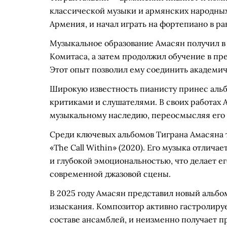
классической музыки и армянских народных 
Армения, и начал играть на фортепиано в ра
Музыкальное образование Амасян получил в
Комитаса, а затем продолжил обучение в п
Этот опыт позволил ему соединить академич
Широкую известность пианисту принес альб
критиками и слушателями. В своих работах 
музыкальному наследию, переосмысляя его 
Среди ключевых альбомов Тиграна Амасяна т
«The Call Within» (2020). Его музыка отлич
и глубокой эмоциональностью, что делает е
современной джазовой сцены.
В 2025 году Амасян представил новый альбо
изыскания. Композитор активно гастролирует
составе ансамблей, и неизменно получает п