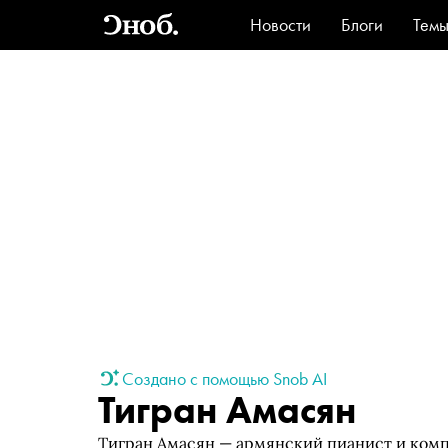
Новости
Блоги
Тем
Стиль
Ви
Создано с помощью Snob AI
Тигран Амасян
Тигран Амасян — армянский пианист и компо