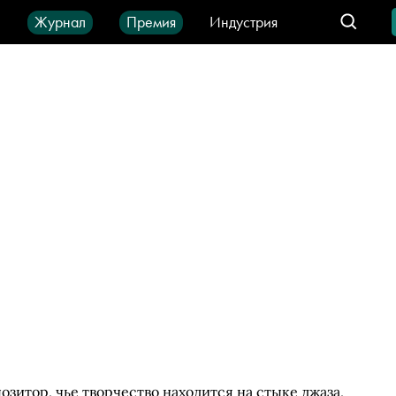
ы
Журнал
Премия
Индустрия
део
Город
IT-продукты
зитор, чье творчество находится на стыке джаза,