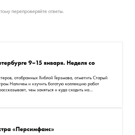
тому перепроверяйте ответы.
етербурге 9–15 января. Неделя со
теров, отобранных Хиблой Герзмава, отметить Старый
ром Наличем и изучить богатую коллекцию работ
ссказывает, чем заняться и куда сходить на
естра «Персимфанс»