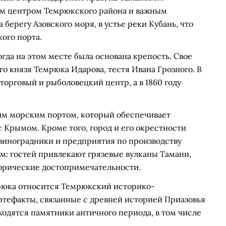
ым центром Темрюкского района и важным
 берегу Азовского моря, в устье реки Кубань, что
ого порта.
огда на этом месте была основана крепость. Свое
го князя Темрюка Идарова, тестя Ивана Грозного. В
 торговый и рыболовецкий центр, а в 1860 году
им морским портом, который обеспечивает
 Крымом. Кроме того, город и его окрестности
виноградники и предприятия по производству
зм: гостей привлекают грязевые вулканы Тамани,
орические достопримечательности.
мрюка относится Темрюкский историко-
ртефакты, связанные с древней историей Приазовья
ходятся памятники античного периода, в том числе