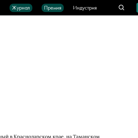
ы
Журнал
Премия
Индустрия
део
Город
IT-продукты
ный в Краснодарском крае, на Таманском