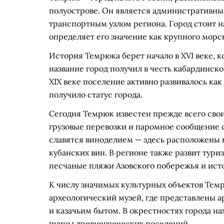
полуострове. Он является административн
транспортным узлом региона. Город стоит на
определяет его значение как крупного морск
История Темрюка берет начало в XVI веке, к
название город получил в честь кабардинско
XIX веке поселение активно развивалось как
получило статус города.
Сегодня Темрюк известен прежде всего сво
грузовые перевозки и паромное сообщение с
славятся виноделием — здесь расположены 
кубанских вин. В регионе также развит тури
песчаные пляжи Азовского побережья и ист
К числу значимых культурных объектов Те
археологический музей, где представлены а
и казачьим бытом. В окрестностях города на
руины древнегреческих поселений.