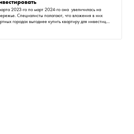
нвестировать
арта 2023-го по март 2024-го она увеличилась на
ережье. Специалисты полагают, что вложения в них
рортных городах выгоднее купить квартиру для инвестиций
трее, чем в Сочи, «Снобу» рассказали представители