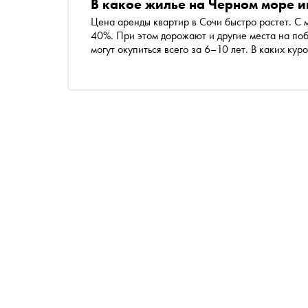
В какое жилье на Черном море и
Цена аренды квартир в Сочи быстро растет. C м
40%. При этом дорожают и другие места на поб
могут окупиться всего за 6–10 лет. В каких ку
и почему жилье в Темрюке может окупиться быс
рынка недвижимости