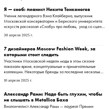
Я — сноб: пианист Никита Тонконогов
Ученик легендарного Вэна Клайберна, выпускник
Московской консерватории и Бернского университета
искусств рассказал «Снобу» про любовь, уход со сцены,
Московский марафон и уроки музыки, меняющие жизнь
30 апреля 2025 г.
7 дизайнеров Moscow Fashion Week, за
которыми стоит следить
Участники Московской недели моды в этом сезоне
показали яркие, концептуальные и примечательные
коллекции. Некоторые бренды за последние несколько
лет заметно масштабировались, обзавелись лояльной
10 апреля 2025 г.
аудиторией и прочно заняли свою нишу. Есть и новички,
которые всего за несколько сезонов покорили fashion
community своим нетривиальным подходом к одежде и
Александр Рамм: Надо быть глухим, чтобы
стилизации. Выбрали семь дизайнеров, за которыми
не слышать в Metallica Баха
стоит следить
Виолончелист Александр Рамм — лауреат Премии