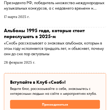
Президента РФ, победитель множества международных
музыкальных конкурсов, а с недавнего времени и
многодетный отец — рассказал Юлии Кравцовой о
17 марта 2025 г.
врожденном слухе, неудачном опыте с виолончелью
Страдивари и о том, как он чуть не стал рокером
Альбомы 1995 года, которые стоит
переслушать в 2025-м
«Сноб» рассказывает о знаковых альбомах, которым в
этом году исполняется тридцать лет, и объясняет, почему
они до сих пор актуальны
28 февраля 2025 г.
Вступайте в Клуб «Сноб»!
Ведите блог, рассказывайте о себе, знакомьтесь с
интересными людьми на сайте и мероприятиях клуба.
Присоединиться