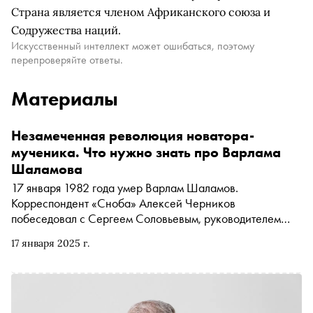
Страна является членом Африканского союза и
Содружества наций.
Искусственный интеллект может ошибаться, поэтому
перепроверяйте ответы.
Материалы
Незамеченная революция новатора-
мученика. Что нужно знать про Варлама
Шаламова
17 января 1982 года умер Варлам Шаламов.
Корреспондент «Сноба» Алексей Черников
побеседовал с Сергеем Соловьевым, руководителем
проекта Shalamov.ru и главным специалистом
17 января 2025 г.
Российского государственного архива социально-
политической истории, о том, какую революцию
Шаламов совершил в литературе, чем он отличается от
Фуко, как помогает противостоять «цифровому
концлагерю» и тотальному «Диснейленду», как