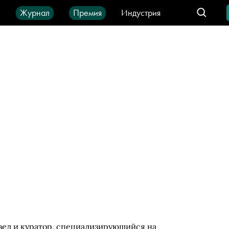
ы
Журнал
Премия
Индустрия
део
Город
IT-продукты
а
вед и куратор, специализирующийся на