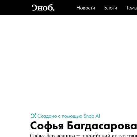
Новости
Блоги
Тем
Стиль
Ви
Создано с помощью Snob AI
Софья Багдасаров
Софья Багдасарова — российский искусство