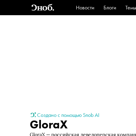
Новости
Блоги
Тем
Стиль
Ви
Создано с помощью Snob AI
GloraX
GloraX — российская девелоперская компан