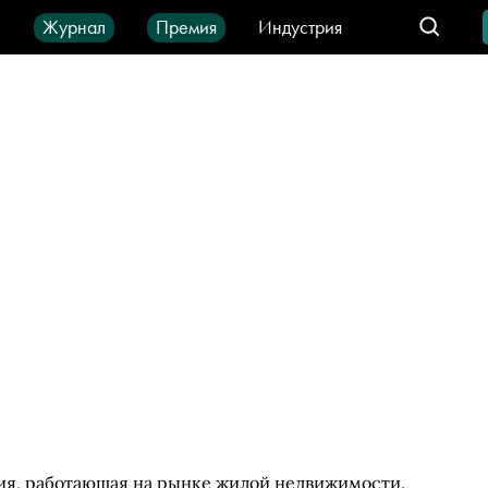
ы
Журнал
Премия
Индустрия
део
Город
IT-продукты
ия, работающая на рынке жилой недвижимости.