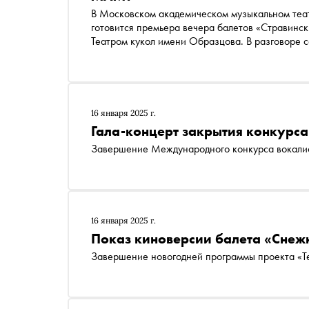
В Московском академическом музыкальном теа
готовится премьера вечера балетов «Стравински
Театром кукол имени Образцова. В разговоре 
рассказал о работе над спектаклем, особеннос
годы не дает интервью
16 января 2025 г.
Гала-концерт закрытия конкурса
Завершение Международного конкурса вокалис
16 января 2025 г.
Показ киноверсии балета «Снеж
Завершение новогодней программы проекта «Те