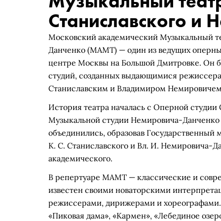
Музыкальный теат
Станиславского и 
Московский академический Музыкальный те
Данченко (МАМТ) — один из ведущих оперны
центре Москвы на Большой Дмитровке. Он был
студий, созданных выдающимися режиссер
Станиславским и Владимиром Немировичем
История театра началась с Оперной студии Ст
Музыкальной студии Немировича-Данченко (ос
объединились, образовав Государственный 
К. С. Станиславского и Вл. И. Немировича-Да
академического.
В репертуаре МАМТ — классические и совре
известен своими новаторскими интерпрета
режиссерами, дирижерами и хореографами. 
«Пиковая дама», «Кармен», «Лебединое озер