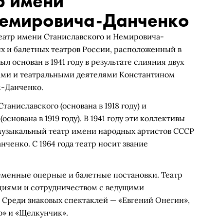
р имени
Немировича-Данченко
атр имени Станиславского и Немировича-
х и балетных театров России, расположенный в
 основан в 1941 году в результате слияния двух
ами и театральными деятелями Константином
-Данченко.
аниславского (основана в 1918 году) и
нована в 1919 году). В 1941 году эти коллективы
музыкальный театр имени народных артистов СССР
нченко. С 1964 года театр носит звание
менные оперные и балетные постановки. Театр
циями и сотрудничеством с ведущими
Среди знаковых спектаклей — «Евгений Онегин»,
о» и «Щелкунчик».