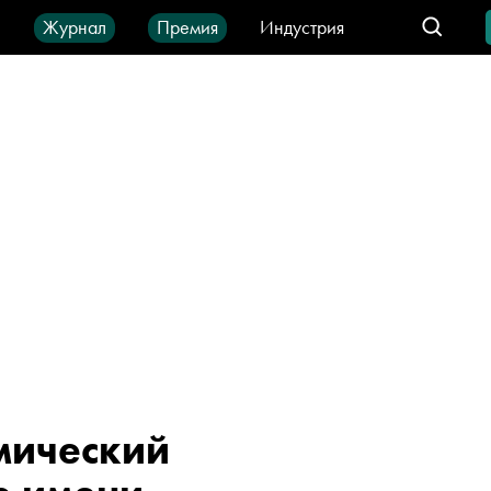
ы
Журнал
Премия
Индустрия
део
Город
IT-продукты
мический