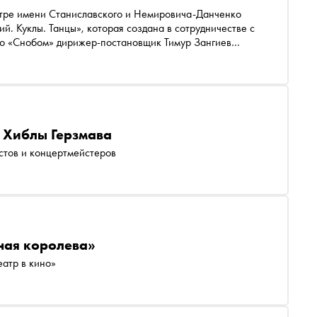
тре имени Станиславского и Немировича-Данченко
й. Куклы. Танцы», которая создана в сотрудничестве с
со «Снобом» дирижер-постановщик Тимур Зангиев
тях музыки Стравинского и о том, почему в последние
 Хиблы Герзмава
тов и концертмейстеров
ная королева»
атр в кино»