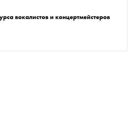
рса вокалистов и концертмейстеров
ы