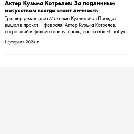
Актер Кузьма Котрелев: За подлинным
искусством всегда стоит личность
Триллер режиссера Максима Кузнецова «Правда»
вышел в прокат 1 февраля. Актер Кузьма Котрелев,
сыгравший в фильме главную роль, рассказал «Снобу» о
том, чем отличается искусство от коммерческой
1 февраля 2024 г.
продукции, почему творческим людям важно бороться с
неискренностью в повседневной жизни и каждому ли
артисту нужно профессиональное образование