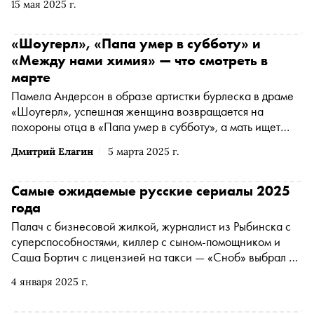
15 мая 2025 г.
только отъявленные злодеи, но и альтруисты, и Робин
Гуды, и вполне себе поддающиеся перевоспитанию
мошенники
«Шоугерл», «Папа умер в субботу» и
«Между нами химия» — что смотреть в
марте
Памела Андерсон в образе артистки бурлеска в драме
«Шоугерл», успешная женщина возвращается на
похороны отца в «Папа умер в субботу», а мать ищет
нового отца своим детям в «Между нами химия» —
Дмитрий Елагин
5 марта 2025 г.
«Сноб» выбрал интересные фильмы и сериалы начала
весны
Самые ожидаемые русские сериалы 2025
года
Палач с бизнесовой жилкой, журналист из Рыбинска с
суперспособностями, киллер с сыном-помощником и
Саша Бортич с лицензией на такси — «Сноб» выбрал 10
сериалов, которые надо обязательно увидеть в 2025
4 января 2025 г.
году