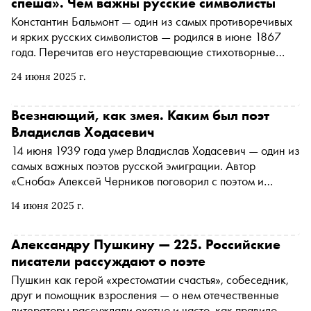
спеша». Чем важны русские символисты
Константин Бальмонт — один из самых противоречивых
и ярких русских символистов — родился в июне 1867
года. Перечитав его неустаревающие стихотворные
хиты, автор «Сноба» Алексей Черников поговорил с
24 июня 2025 г.
поэтом и историком литературы Валерием Шубинским
— о том, что такое русский символизм, чем он
отличается от французского, почему отечественных
Всезнающий, как змея. Каким был поэт
представителей направления принято разделять на
Владислав Ходасевич
«младших» и «старших», за что символистов обвиняют в
14 июня 1939 года умер Владислав Ходасевич — один из
пошлости и пустоте, в чем Фет опередил Верлена и чем
самых важных поэтов русской эмиграции. Автор
русская литература обязана Бальмонту и его
«Сноба» Алексей Черников поговорил с поэтом и
экзальтированным единомышленникам
историком литературы Валерием Шубинским — о том,
14 июня 2025 г.
чем Ходасевич похож на Сальери и близок к
экспрессионистам, зачем он коллекционировал
сборники графоманских стихов, почему перестал писать
Александру Пушкину — 225. Российские
стихи сам и можно ли считать его самым умным и самым
писатели рассуждают о поэте
злым русским литератором.
Пушкин как герой «хрестоматии счастья», собеседник,
друг и помощник взросления — о нем отечественные
литераторы рассуждали охотно и часто, как правило,