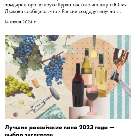
замдиректора по науке Курчатовского института Юлия
Дьякова сообщила , что в России создадут научно-
методическую базу генотипов автохтонных сортов
14 июня 2024 г.
винограда. Чтобы не запутаться в их вкусах и других
характеристиках, «Сноб» подготовил краткий гид по
тихим сухим автохтонным винам с базовыми
рекомендациями пейринга и подбора бокалов
Лучшие российские вина 2023 года —
выбор экспертов