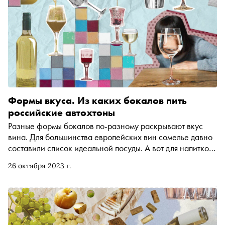
Формы вкуса. Из каких бокалов пить
российские автохтоны
Разные формы бокалов по-разному раскрывают вкус
вина. Для большинства европейских вин сомелье давно
составили список идеальной посуды. А вот для напитков
из российских сортов винограда такого справочника
26 октября 2023 г.
еще не было. По просьбе «Сноба» руководитель
«Винного гида России» Олеся Буняева рассказывает, в
каких бокалах лучше раскроют свой вкус вина из
«кокура», «цимлянского черного», «сибирькового» и
«красностопа»