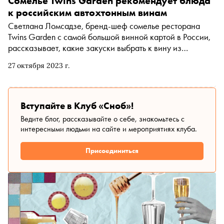
Сомелье Twins Garden рекомендует блюда
к российским автохтонным винам
Светлана Ломсадзе, бренд-шеф сомелье ресторана
Twins Garden с самой большой винной картой в России,
рассказывает, какие закуски выбрать к вину из
эндемичного российского винограда: кокуру,
27 октября 2023 г.
цимлянскому черному, сибирьковому и красностопу
золотовскому
Вступайте в Клуб «Сноб»!
Ведите блог, рассказывайте о себе, знакомьтесь с
интересными людьми на сайте и мероприятиях клуба.
Присоединиться