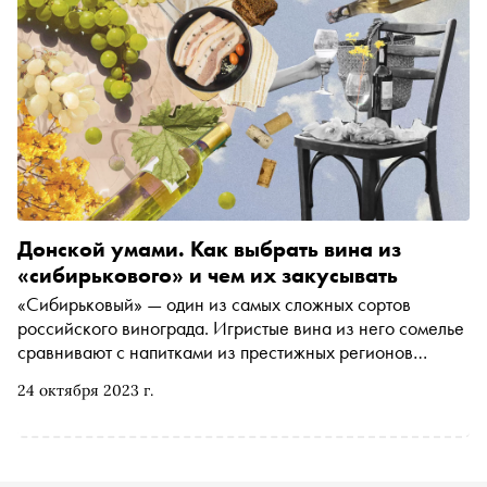
Донской умами. Как выбрать вина из
«сибирькового» и чем их закусывать
«Сибирьковый» — один из самых сложных сортов
российского винограда. Игристые вина из него сомелье
сравнивают с напитками из престижных регионов
Франции. Чем еще интересен «сибирьковый» — читайте
24 октября 2023 г.
в материале «Сноба»