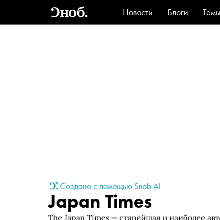
Новости
Блоги
Тем
Стиль
Ви
Создано с помощью Snob AI
Japan Times
The Japan Times — старейшая и наиболее авт