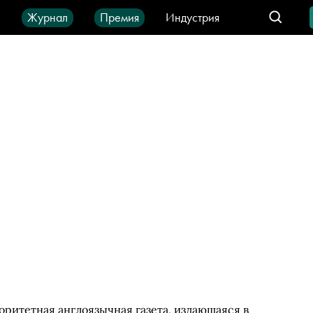
ы
Журнал
Премия
Индустрия
део
Город
IT-продукты
оритетная англоязычная газета, издающаяся в