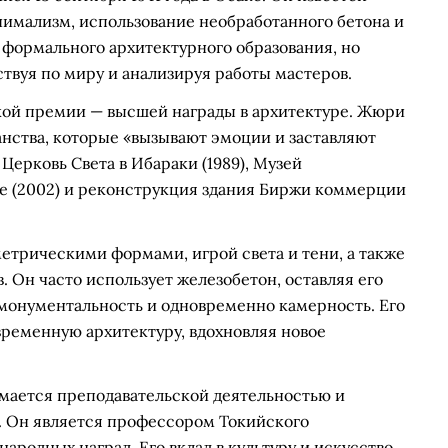
имализм, использование необработанного бетона и
л формального архитектурного образования, но
ствуя по миру и анализируя работы мастеров.
ской премии — высшей награды в архитектуре. Жюри
анства, которые «вызывают эмоции и заставляют
 Церковь Света в Ибараки (1989), Музей
се (2002) и реконструкция здания Биржи коммерции
етрическими формами, игрой света и тени, а также
 Он часто использует железобетон, оставляя его
 монументальность и одновременно камерность. Его
временную архитектуру, вдохновляя новое
мается преподавательской деятельностью и
х. Он является профессором Токийского
ародных наград. Его вклад в культуру и искусство