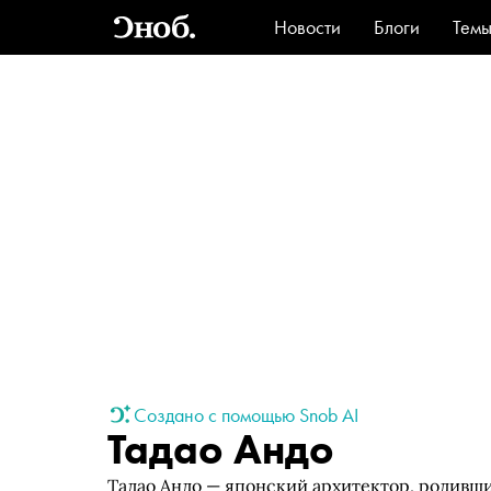
Новости
Блоги
Тем
Стиль
Ви
Создано с помощью Snob AI
Тадао Андо
Тадао Андо — японский архитектор, родивший