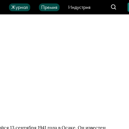
ы
Журнал
Премия
Индустрия
део
Город
IT-продукты
ся 13 сентября 1941 года в Осаке. Он известен