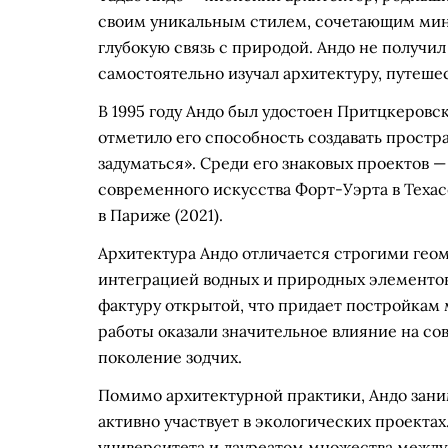
своим уникальным стилем, сочетающим мин
глубокую связь с природой. Андо не получи
самостоятельно изучал архитектуру, путеше
В 1995 году Андо был удостоен Притцкеров
отметило его способность создавать простр
задуматься». Среди его знаковых проектов —
современного искусства Форт-Уэрта в Теха
в Париже (2021).
Архитектура Андо отличается строгими геом
интеграцией водных и природных элементов.
фактуру открытой, что придает постройкам
работы оказали значительное влияние на со
поколение зодчих.
Помимо архитектурной практики, Андо зани
активно участвует в экологических проекта
университета и лауреатом множества междун