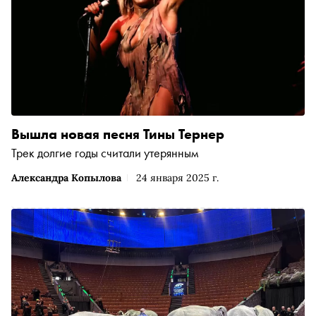
этого обзора лето-2026 уже подарило миру поп-музыки
новые альбомы Оливии Родриго, Мадонны и Muse. Все
три пластинки стали громкими и резонансными
музыкальными событиями, круги от которых, без
сомнения, всё лето будут расходиться по просторам
мира поп-музыки. «Сноб» рассказывает, какие ещё
альбомы нужно постараться не пропустить этим летом
Вышла новая песня Тины Тернер
Трек долгие годы считали утерянным
Александра Копылова
24 января 2025 г.