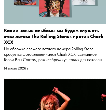
Какие новые альбомы мы будем слушать
этим летом: The Rolling Stones против Charli
XCX
На обложке свежего летнего номера Rolling Stone
красуется фото миллениалки Charli XCX, сделанное
Гасом Ван Сентом, режиссёром культовых для поколения
X картин «Мой собственный штат Айдахо» и «Умница
14 июля 2026 г.
Уилл Хантинг», а в новых клипах непотопляемых бумеров
The Rolling Stones снялись представительницы новейшего
поколения Голливуда — зумерки Аня Тейлор-Джой и
Одесса Эзайон из «Марти Великолепного». Кто этим
летом наведёт больше шума — остаётся вопросом
открытым. Но уже сейчас можно сказать, что в плане
громких музыкальных релизов ближайшие два месяца
обещают быть очень жаркими. На момент написания