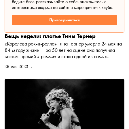
Ведите блог, рассказывайте о себе, знакомьтесь с
интересными людьми на сайте и мероприятиях клуба.
Присоединиться
Вещь недели: платье Тины Тернер
«Королева рок-н-ролла» Тина Тернер умерла 24 мая на
84-м году жизни — за 50 лет на сцене она получила
восемь премий «Грэмми» и стала одной из самых
продаваемых артисток в истории. «Сноб» рассказывает,
26 мая 2023 г.
какой была карьера Тины Тернер и какой образ певицы
называют самым ярким