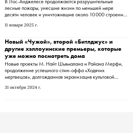
В Лос-Анджелесе продолжаются разрушительные
лесные пожары, унесшие жизни по меньшей мере
десяти человек и уничтожившие около 10 000 строений.
Среди пострадавших районов — Пасифик-Палисейдс и
11 января 2025 г.
Малибу, где огонь уничтожил дома многих
знаменитостей, включая Билли Кристала и Пэрис
Хилтон. Пожарные службы, усиленные подкреплениями
Новый «Чужой», второй «Битлджус» и
из других штатов и Канады, продолжают борьбу с огнем,
другие хэллоуинские премьеры, которые
несмотря на сложные погодные условия и сильные
уже можно посмотреть дома
ветры. На фоне этих событий «Сноб» вспоминает другие
Новые проекты М. Найт Шьямалана и Райана Мерфи,
крупные пожары, изменившие города и судьбы — от
продолжение успешного спин-оффа «Ходячих
Сан-Франциско до Москвы, от Токио — до Петербурга
мертвецов», долгожданная экранизация культовой
хоррор-манги «Спираль», а также шестое чувство Билли
31 октября 2024 г.
Кристала и Декстер в юбке в исполнении Эллы
Пернелл. «Сноб» собрал главные новые хорроры и
триллеры, которые стриминговые платформы
подготовили специально к хэллоуинскому сезону