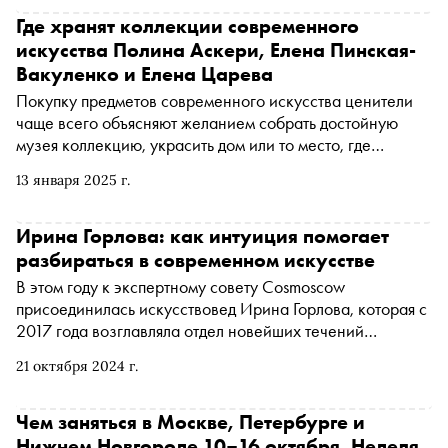
Где хранят коллекции современного
искусства Полина Аскери, Елена Пинская-
Вакуленко и Елена Царева
Покупку предметов современного искусства ценители
чаще всего объясняют желанием собрать достойную
музея коллекцию, украсить дом или то место, где
приходится проводить большую часть времени, например
13 января 2025 г.
офис. Но одно дело собирать искусство с претензией на
вечность, оставляя его в хранилище, и совсем другое —
находиться с ним рядом целыми днями, особенно если
Ирина Горлова: как интуиция помогает
речь идет о больших и ярких работах. «Сноб» узнал у
разбираться в современном искусстве
владельцев произведений современного искусства,
В этом году к экспертному совету Cosmoscow
всегда ли удается разместить их в квартире и каких
присоединилась искусствовед Ирина Горлова, которая с
художников покупают для деловых кабинетов
2017 года возглавляла отдел новейших течений
Государственной Третьяковской галереи, а в этом году
21 октября 2024 г.
покинула должность, чтобы развивать карьеру
независимого куратора. Специально для «Сноба»
Ирина Горлова рассказала об искусствоведческой
Чем заняться в Москве, Петербурге и
интуиции, времени дикости в российском современном
Нижнем Новгороде 10–16 октября. Неделя