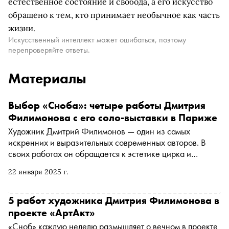
естественное состояние и свобода, а его искусство
обращено к тем, кто принимает необычное как часть
жизни.
Искусственный интеллект может ошибаться, поэтому
перепроверяйте ответы.
Материалы
Выбор «Сноба»: четыре работы Дмитрия
Филимонова с его соло-выставки в Париже
Художник Дмитрий Филимонов — один из самых
искренних и выразительных современных авторов. В
своих работах он обращается к эстетике цирка и
карнавала, переосмысляя шекспировское «весь мир —
22 января 2025 г.
театр» через призму личного травматического опыта.
Его автобиографические персонажи, существующие
среди жизнерадостных декораций, обнажают
5 работ художника Дмитрия Филимонова в
невысказанные чувства. В преддверии персональной
проекте «АртАкт»
выставки Дмитрия в парижской L Galerie,
«Сноб» каждую неделю размышляет о вечном в проекте