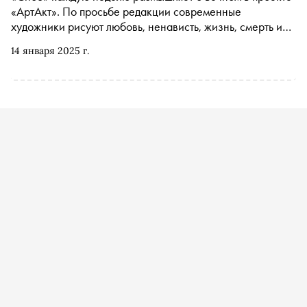
экспериментирующей с короткими экспозициями,
«АртАкт». По просьбе редакции современные
«Сноб» узнал, какие работы художник представит
художники рисуют любовь, ненависть, жизнь, смерть и
французской публике
мечту
14 января 2025 г.