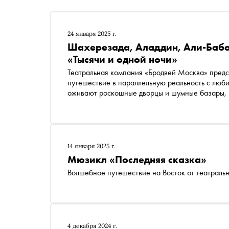
24 января 2025 г.
Шахерезада, Аладдин, Али-Баба и
«Тысячи и одной ночи»
Театральная компания «Бродвей Москва» предс
путешествие в параллельную реальность с люб
оживают роскошные дворцы и шумные базары, п
По сюжету мюзикла появившийся на кухне обы
мир сказочного Востока, где они встречают Ал
проверить свои знания сказок цикла «Тысяча и 
14 января 2025 г.
Мюзикл «Последняя сказка»
Волшебное путешествие на Восток от театраль
4 декабря 2024 г.