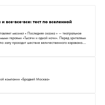
 все-все-все: тест по вселенной
тавляет мюзикл « Последняя сказка » — театральное
имыми героями «Тысячи и одной ночи». Перед зрителями
о залу проходит шествие величественного каравана.
чной квартиры Джинн переносит героев из Москвы в
аддина, Али-Бабу и Шахерезаду. «Сноб» предлагает
одна ночь» с помощью теста
ной компании «Бродвей Москва»