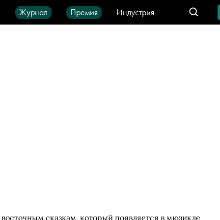
ы
Журнал
Премия
Индустрия
део
Город
IT-продукты
 восточным сказкам, который появляется в мюзикле