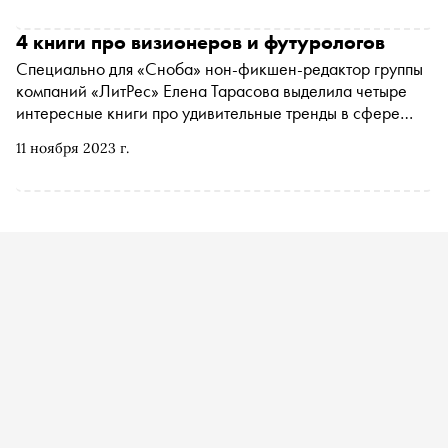
Литрес Елена Тарасова специально для «Сноба»
составила список книг, которые помогут превратить
4 книги про визионеров и футурологов
планы в действия
Специально для «Сноба» нон-фикшен-редактор группы
компаний «ЛитРес» Елена Тарасова выделила четыре
интересные книги про удивительные тренды в сфере
технологий и искусственного интеллекта. Подборка
11 ноября 2023 г.
будет особенно интересна тем, кто уже прочитал
биографии Билла Гейтса, Уоррена Баффета и Амансио
Ортеги и хочет узнать о вызовах современности больше