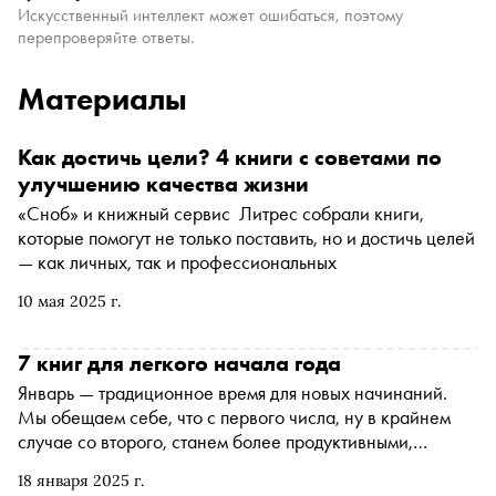
Искусственный интеллект может ошибаться, поэтому
перепроверяйте ответы.
Материалы
Как достичь цели? 4 книги с советами по
улучшению качества жизни
«Сноб» и книжный сервис Литрес собрали книги,
которые помогут не только поставить, но и достичь целей
— как личных, так и профессиональных
10 мая 2025 г.
7 книг для легкого начала года
Январь — традиционное время для новых начинаний.
Мы обещаем себе, что с первого числа, ну в крайнем
случае со второго, станем более продуктивными,
отправимся в спортзал, сядем на диету и будем больше
18 января 2025 г.
времени проводить с близкими. Нон-фикшн-редактор