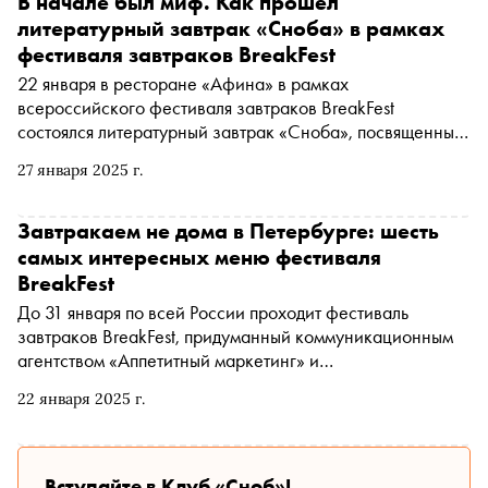
В начале был миф. Как прошел
литературный завтрак «Сноба» в рамках
фестиваля завтраков BreakFest
22 января в ресторане «Афина» в рамках
всероссийского фестиваля завтраков BreakFest
состоялся литературный завтрак «Сноба», посвященный
мифам. Гости мероприятия вместе с приглашенными
27 января 2025 г.
спикерами обсудили, почему люди до сих пор верят в
мифы и как они влияют на нашу жизнь
Завтракаем не дома в Петербурге: шесть
самых интересных меню фестиваля
BreakFest
До 31 января по всей России проходит фестиваль
завтраков BreakFest, придуманный коммуникационным
агентством «Аппетитный маркетинг» и
гастрономическим порталом «Соль». «Сноб» выбрал
22 января 2025 г.
своих фаворитов среди ресторанов Петербурга
Вступайте в Клуб «Сноб»!