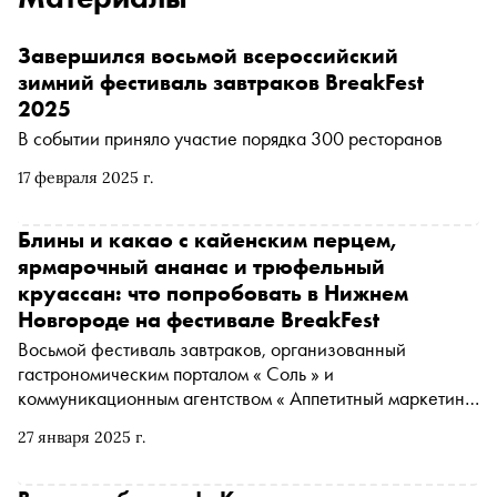
Завершился восьмой всероссийский
зимний фестиваль завтраков BreakFest
2025
В событии приняло участие порядка 300 ресторанов
17 февраля 2025 г.
Блины и какао с кайенским перцем,
ярмарочный ананас и трюфельный
круассан: что попробовать в Нижнем
Новгороде на фестивале BreakFest
Восьмой фестиваль завтраков, организованный
гастрономическим порталом « Соль » и
коммуникационным агентством « Аппетитный маркетинг
», подходит к концу. До 31 января еще можно оценить
27 января 2025 г.
специальное меню, в том числе в ресторанах Нижнего
Новгорода