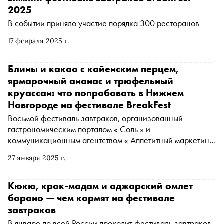
2025
В событии приняло участие порядка 300 ресторанов
17 февраля 2025 г.
Блины и какао с кайенским перцем,
ярмарочный ананас и трюфельный
круассан: что попробовать в Нижнем
Новгороде на фестивале BreakFest
Восьмой фестиваль завтраков, организованный
гастрономическим порталом « Соль » и
коммуникационным агентством « Аппетитный маркетинг
», подходит к концу. До 31 января еще можно оценить
27 января 2025 г.
специальное меню, в том числе в ресторанах Нижнего
Новгорода
Кюкю, крок-мадам и аджарский омлет
борано — чем кормят на фестивале
завтраков
В январе по всей России проходит фестиваль завтраков