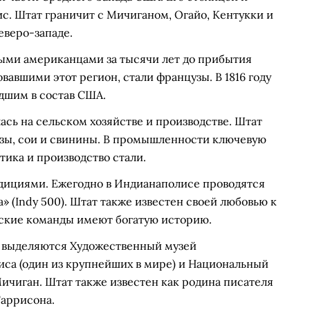
. Штат граничит с Мичиганом, Огайо, Кентукки и
еверо-западе.
ыми американцами за тысячи лет до прибытия
авшими этот регион, стали французы. В 1816 году
дшим в состав США.
сь на сельском хозяйстве и производстве. Штат
узы, сои и свинины. В промышленности ключевую
ика и производство стали.
дициями. Ежегодно в Индианаполисе проводятся
 (Indy 500). Штат также известен своей любовью к
еские команды имеют богатую историю.
 выделяются Художественный музей
са (один из крупнейших в мире) и Национальный
ичиган. Штат также известен как родина писателя
Гаррисона.