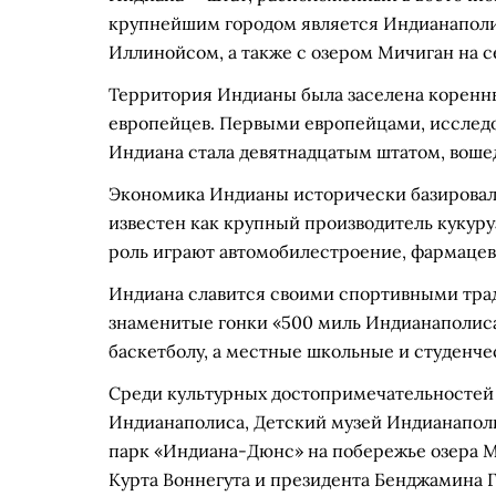
крупнейшим городом является Индианаполис
Иллинойсом, а также с озером Мичиган на с
Территория Индианы была заселена коренн
европейцев. Первыми европейцами, исследов
Индиана стала девятнадцатым штатом, воше
Экономика Индианы исторически базировала
известен как крупный производитель кукур
роль играют автомобилестроение, фармацевт
Индиана славится своими спортивными тра
знаменитые гонки «500 миль Индианаполиса»
баскетболу, а местные школьные и студенч
Среди культурных достопримечательностей
Индианаполиса, Детский музей Индианаполи
парк «Индиана-Дюнс» на побережье озера М
Курта Воннегута и президента Бенджамина 