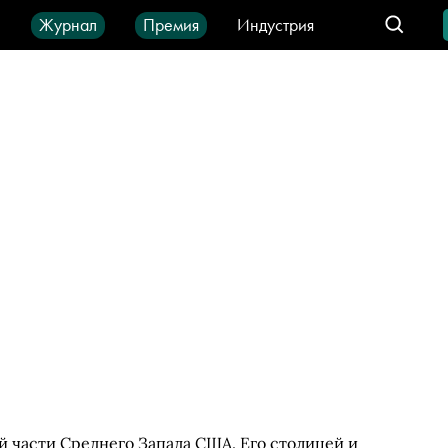
ы
Журнал
Премия
Индустрия
део
Город
IT-продукты
 части Среднего Запада США. Его столицей и